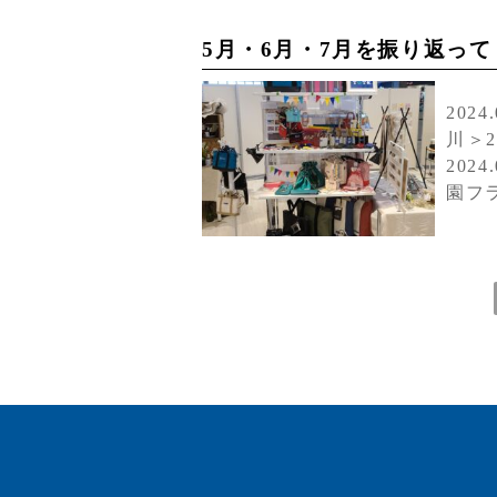
5月・6月・7月を振り返って
202
川＞
202
園フ