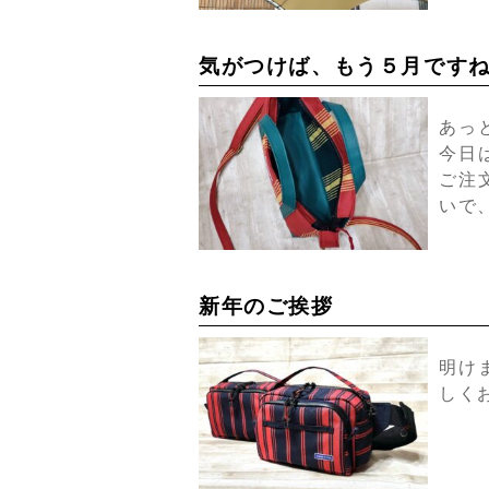
気がつけば、もう５月ですね
あっ
今日
ご注
いで
新年のご挨拶
明け
しく