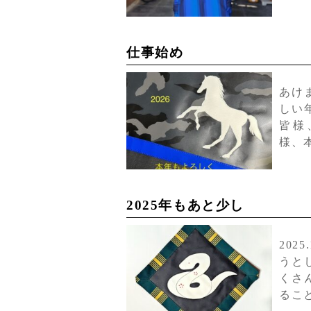
仕事始め
あけ
しい
皆様
様、
2025年もあと少し
202
うと
くさ
るこ