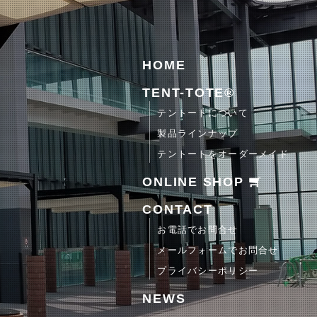
HOME
TENT-TOTE®
テントートについて
製品ラインナップ
テントートをオーダーメイド
ONLINE SHOP
CONTACT
お電話でお問合せ
メールフォームでお問合せ
プライバシーポリシー
NEWS