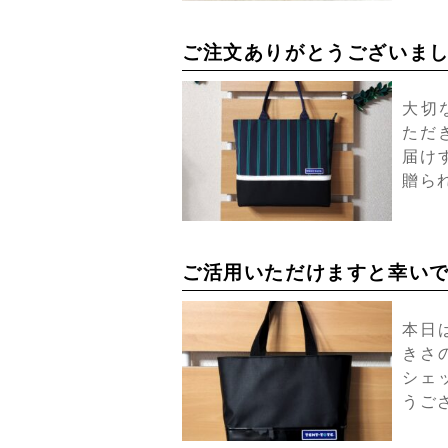
ご注文ありがとうございま
大切
ただ
届け
贈ら
ご活用いただけますと幸い
本日
きさ
シェ
うご