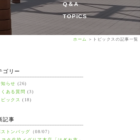
Q＆A
TOPICS
ホーム
トピックスの記事一覧
テゴリー
お知らせ
(26)
よくある質問
(3)
トピックス
(18)
新記事
ボストンバッグ
（08/07）
トヨタ生協メグリア本店「はぎれ市」