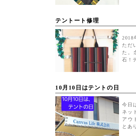
テントート修理
20
ただ
た。
石！
10月10日はテントの日
今日
ネッ
アウ
とあ