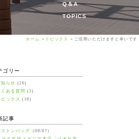
Q＆A
TOPICS
ホーム
トピックス
ご活用いただけますと幸いです
テゴリー
お知らせ
(26)
よくある質問
(3)
トピックス
(18)
新記事
ボストンバッグ
（08/07）
トヨタ生協メグリア本店「はぎれ市」