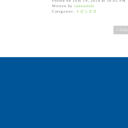
Posted on 10月 19, 2024 at 10:02 PM
Written by
canvaslife
Categories:
トピックス
« Olde