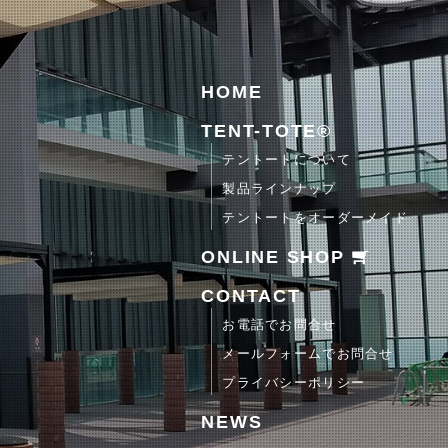
HOME
TENT-TOTE®
テントートについて
製品ラインナップ
テントートをオーダーメイド
ONLINE SHOP
CONTACT
お電話でお問合せ
メールフォームでお問合せ
プライバシーポリシー
NEWS