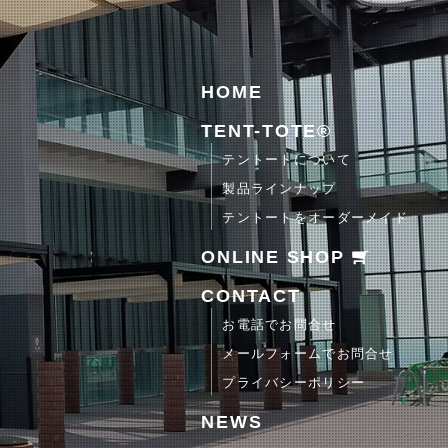
HOME
TENT-TOTE®
テントートについて
製品ラインナップ
テントートをオーダーメイド
ONLINE SHOP
CONTACT
お電話でお問合せ
メールフォームでお問合せ
プライバシーポリシー
NEWS