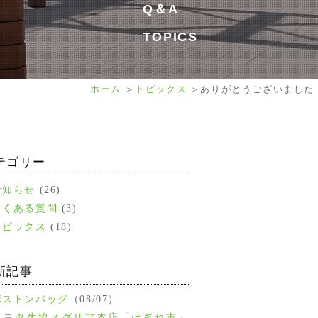
Q＆A
TOPICS
ホーム
トピックス
ありがとうございました
テゴリー
お知らせ
(26)
よくある質問
(3)
トピックス
(18)
新記事
ボストンバッグ
（08/07）
トヨタ生協メグリア本店「はぎれ市」